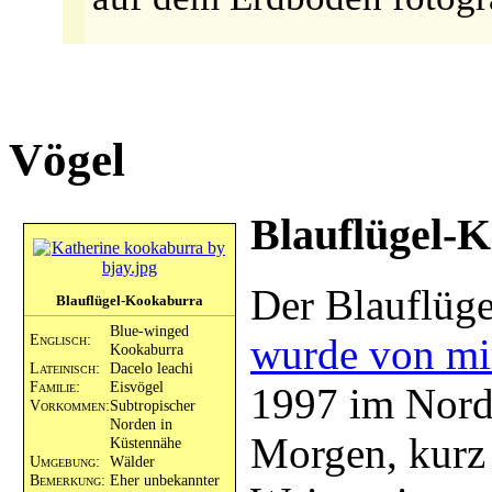
Vögel
Blauflügel-
Der Blauflüg
Blauflügel-Kookaburra
Blue-winged
Englisch:
wurde von mi
Kookaburra
Lateinisch:
Dacelo leachi
Familie:
Eisvögel
1997 im Nord
Vorkommen:
Subtropischer
Norden in
Morgen, kurz 
Küstennähe
Umgebung:
Wälder
Bemerkung:
Eher unbekannter