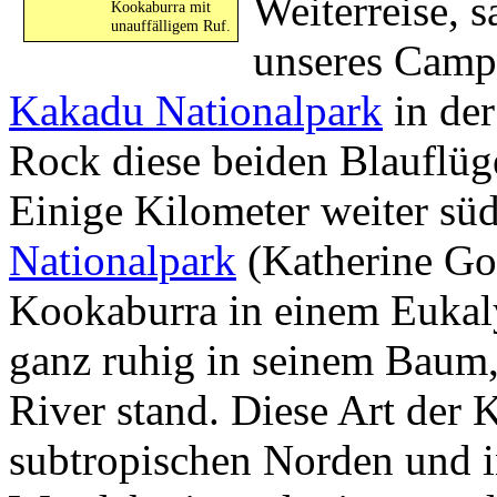
Weiterreise, 
Kookaburra mit
unauffälligem Ruf.
unseres Camp
Kakadu Nationalpark
in de
Rock diese beiden Blauflüg
Einige Kilometer weiter sü
Nationalpark
(Katherine Gor
Kookaburra in einem Eukaly
ganz ruhig in seinem Baum,
River stand. Diese Art der 
subtropischen Norden und i