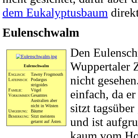
dem Eukalyptusbaum
direk
Eulenschwalm
Den Eulensch
Wuppertaler Z
Eulenschwalm
Englisch:
Tawny Frogmouth
nicht gesehen.
Lateinisch:
Podargus
strigoides
Familie:
Vögel
einfach, da er
Vorkommen:
Gesamtes
Australien aber
sitzt tagsübe
nicht in Wüsten
Umgebung:
Bäume
Bemerkung:
Sitzt meistens
und ist aufgr
getarnt auf Ästen.
kaum vom Hol