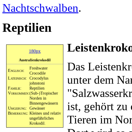
Nachtschwalben
.
Reptilien
Leistenkroko
180px
Australienkrokodil
Das Leistenkr
Freshwater
Englisch:
Crocodile
unter dem N
Lateinisch:
Crocodylus
johnstoni
Familie:
Reptilien
"Salzwasserk
Vorkommen:
(Sub-)Tropischer
Norden in
ist, gehört zu
Binnengewässern
Umgebung:
Gewässer
Bemerkung:
Kleines und relativ
Tieren im Nor
ungefährliches
Krokodil.