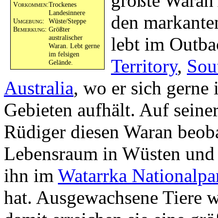
größte Waran 
Vorkommen:
Trockenes
Landesinnere
den markante
Umgebung:
Wüste/Steppe
Bemerkung:
Größter
australischer
lebt im Outb
Waran. Lebt gerne
im felsigen
Territory
,
Sou
Gelände.
Australia
, wo er sich gerne
Gebieten aufhält. Auf seine
Rüdiger diesen Waran beoba
Lebensraum in Wüsten und 
ihn im
Watarrka Nationalpa
hat. Ausgewachsene Tiere w