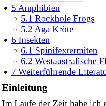
5
Amphibien
5.1
Rockhole Frogs
5.2
Aga Kröte
6
Insekten
6.1
Spinifextermiten
6.2
Westaustralische F
7
Weiterführende Literat
Einleitung
Im Laufe der Zeit habe ich e