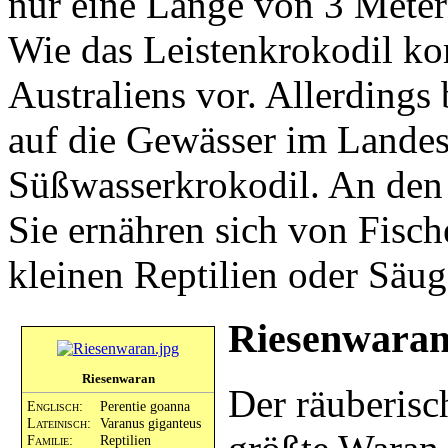
nur eine Länge von 3 Metern
Wie das Leistenkrokodil k
Australiens vor. Allerdings
auf die Gewässer im Landesi
Süßwasserkrokodil. An den 
Sie ernähren sich von Fisc
kleinen Reptilien oder Säug
Riesenwara
Riesenwaran
Der räuberisc
Englisch:
Perentie goanna
Lateinisch:
Varanus giganteus
Familie:
Reptilien